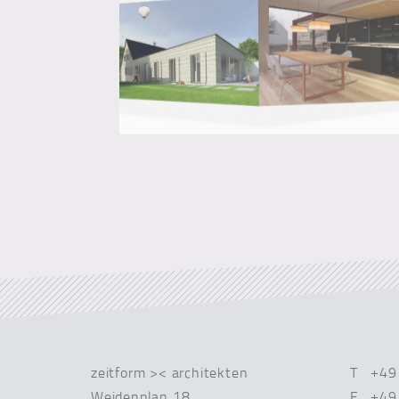
zeitform >< architekten
T +49
Weidenplan 18
F +49