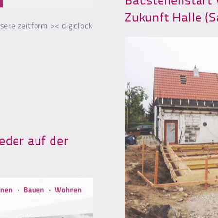
Zukunft Halle (S
sere zeitform >< digiclock
ck – Eine andere Form der Zeitmessung
eder auf der