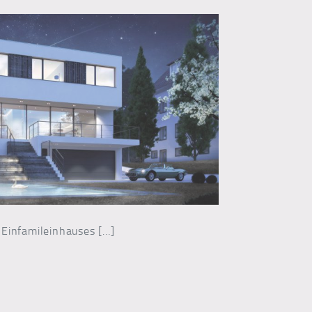
 Einfamileinhauses […]
wurf EFH Neubau, Paulusviertel in Halle (Saale)