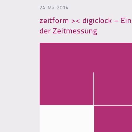
24. Mai 2014
zeitform >< digiclock – Ei
der Zeitmessung